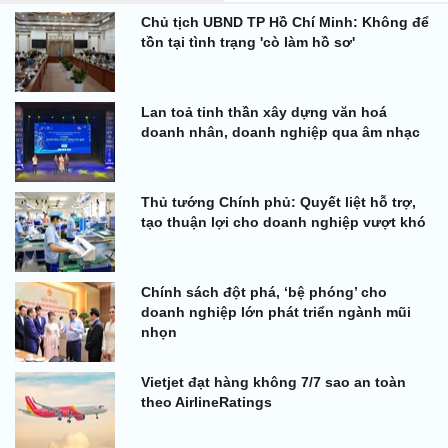
Chủ tịch UBND TP Hồ Chí Minh: Không để
tồn tại tình trạng 'cò làm hồ sơ'
Lan toả tinh thần xây dựng văn hoá
doanh nhân, doanh nghiệp qua âm nhạc
Thủ tướng Chính phủ: Quyết liệt hỗ trợ,
tạo thuận lợi cho doanh nghiệp vượt khó
Chính sách đột phá, ‘bệ phóng’ cho
doanh nghiệp lớn phát triển ngành mũi
nhọn
Vietjet đạt hàng không 7/7 sao an toàn
theo AirlineRatings