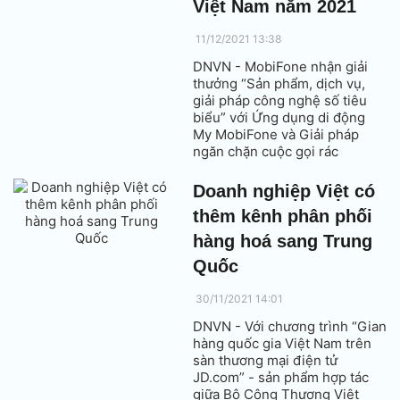
Việt Nam năm 2021
11/12/2021 13:38
DNVN - MobiFone nhận giải
thưởng “Sản phẩm, dịch vụ,
giải pháp công nghệ số tiêu
biểu” với Ứng dụng di động
My MobiFone và Giải pháp
ngăn chặn cuộc gọi rác
(MobiFone Spam Call
Prevention). Viettel giành 5
Doanh nghiệp Việt có
giải thưởng quan trọng hàng
thêm kênh phân phối
đầu của Giải thưởng Quốc gia
về Chuyển đổi số "Vietnam
hàng hoá sang Trung
Digital Awards” 2021.
Quốc
30/11/2021 14:01
DNVN - Với chương trình “Gian
hàng quốc gia Việt Nam trên
sàn thương mại điện tử
JD.com” - sản phẩm hợp tác
giữa Bộ Công Thương Việt