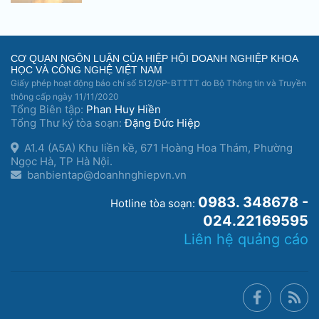
CƠ QUAN NGÔN LUẬN CỦA HIỆP HỘI DOANH NGHIỆP KHOA
HỌC VÀ CÔNG NGHỆ VIỆT NAM
Giấy phép hoạt động báo chí số 512/GP-BTTTT do Bộ Thông tin và Truyền
thông cấp ngày 11/11/2020
Tổng Biên tập:
Phan Huy Hiền
Tổng Thư ký tòa soạn:
Đặng Đức Hiệp
A1.4 (A5A) Khu liền kề, 671 Hoàng Hoa Thám, Phường
Ngọc Hà, TP Hà Nội.
banbientap@doanhnghiepvn.vn
0983. 348678 -
Hotline tòa soạn:
024.22169595
Liên hệ quảng cáo