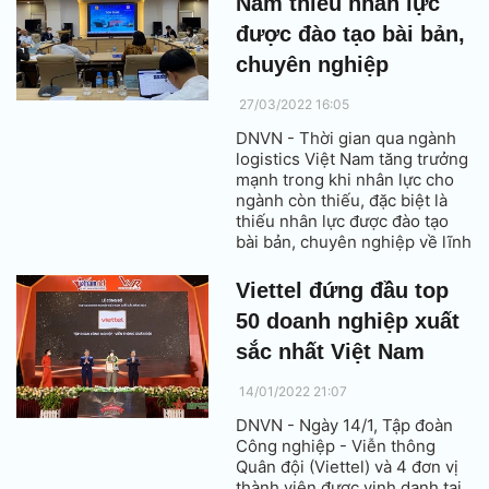
Nam thiếu nhân lực
xây dựng chuẩn nghề nghiệp
logistics.
được đào tạo bài bản,
chuyên nghiệp
27/03/2022 16:05
DNVN - Thời gian qua ngành
logistics Việt Nam tăng trưởng
mạnh trong khi nhân lực cho
ngành còn thiếu, đặc biệt là
thiếu nhân lực được đào tạo
bài bản, chuyên nghiệp về lĩnh
vực này.
Viettel đứng đầu top
50 doanh nghiệp xuất
sắc nhất Việt Nam
14/01/2022 21:07
DNVN - Ngày 14/1, Tập đoàn
Công nghiệp - Viễn thông
Quân đội (Viettel) và 4 đơn vị
thành viên được vinh danh tại