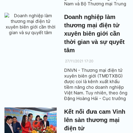
Nam và Bộ Thương mại Trung
Quốc, Cục Thương mại điện tử
và Kinh tế và Tập đoàn JD
Doanh nghiệp làm
cùng các đối tác vận hành tại
thương mại điện tử
Việt Nam, các doanh nghiệp
Việt có thêm kênh phân phối
xuyên biên giới cần
hàng hóa mới sang thị trường
thời gian và sự quyết
Trung Quốc.
tâm
27/11/2021 17:20
DNVN - Thương mại điện tử
xuyên biên giới (TMĐTXBG)
được coi là kênh xuất khẩu
tiềm năng cho doanh nghiệp
Việt Nam. Tuy nhiên, theo ông
Đặng Hoàng Hải - Cục trưởng
Cục Thương mại điện tử và
Kinh tế số, doanh nghiệp làm
Kết nối đưa cam Vinh
TMĐTXBG cần thời gian và sự
lên sàn thương mại
quyết tâm.
điện tử