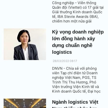
Công nghiệp - Viễn thông
Quân đội (Viettel) có 17 giải tại
Giải thưởng Kinh doanh Quốc
tế, IBA Stevie Awards (IBA),
chiếm hơn một nửa giải
thưởng mà các doanh nghiệp
Việt Nam tham dự đạt được.
Kỳ vọng doanh nghiệp
lớn đồng hành xây
dựng chuẩn nghề
logistics
28/03/2022 08:17
DNVN - Chia sẻ với phóng
viên Tạp chí điện tử Doanh
nghiệp Việt Nam, PGS, TS
Trịnh Thị Thu Hương, Phó
Viện trưởng Viện Kinh tế và
Kinh doanh Quốc tế, Đại học
Ngoại thương, Phó Chủ tịch
VALOMA kỳ vọng các doanh
Ngành logistics Việt
nghiệp lớn cùng đồng hành