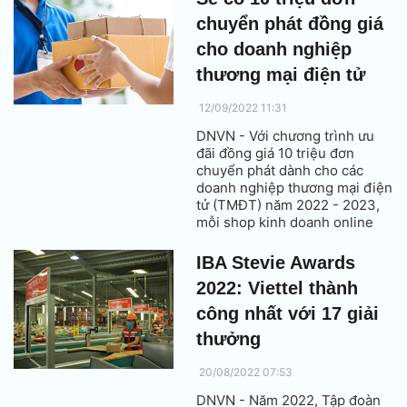
triển sàn giao dịch TMĐT các
chuyển phát đồng giá
sản phẩm OCOP, đặc thù địa
phương với lãnh đạo Sở
cho doanh nghiệp
NN&PTNT các tỉnh, thành phố.
thương mại điện tử
12/09/2022 11:31
DNVN - Với chương trình ưu
đãi đồng giá 10 triệu đơn
chuyển phát dành cho các
doanh nghiệp thương mại điện
tử (TMĐT) năm 2022 - 2023,
mỗi shop kinh doanh online
trên nền tảng TMĐT sẽ có cơ
hội nhận được voucher đồng
IBA Stevie Awards
giá chuyển phát.
2022: Viettel thành
công nhất với 17 giải
thưởng
20/08/2022 07:53
DNVN - Năm 2022, Tập đoàn