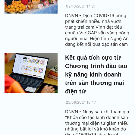
02/10/2021 14:21
DNVN - Dịch COVID-19 bùng
phát khiến nhiều nhà vườn,
trang trại cam Vinh đạt tiêu
chuẩn VietGAP vẫn vắng bóng
người mua. Hiện tỉnh Nghệ An
đang kết nối đưa đặc sản cam
Vinh lên sàn điện tử để giúp
người dân tiêu thụ sản phẩm.
Kết quả tích cực từ
Chương trình đào tạo
kỹ năng kinh doanh
trên sàn thương mại
điện tử
25/09/2021 16:47
DNVN - Ngay sau khi tham gia
"Khóa đào tạo kinh doanh sàn
thương mại điện tử giảm thiểu
những bất lợi và khó khăn do
dịch COVID-19 cho doanh