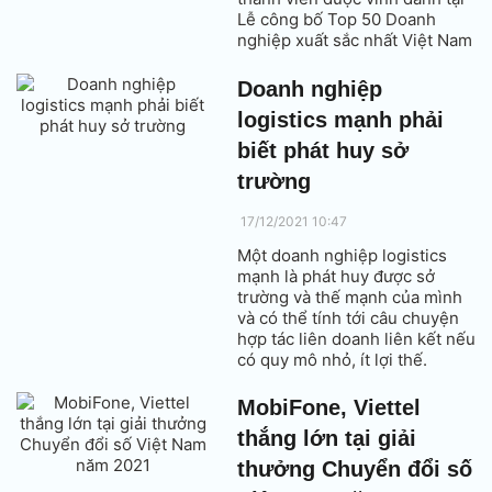
Lễ công bố Top 50 Doanh
nghiệp xuất sắc nhất Việt Nam
và Top 500 Doanh nghiệp lớn
nhất Việt Nam (VNR500) do
Doanh nghiệp
Vietnam Report và Báo
logistics mạnh phải
VietnamNet tổ chức.
biết phát huy sở
trường
17/12/2021 10:47
Một doanh nghiệp logistics
mạnh là phát huy được sở
trường và thế mạnh của mình
và có thể tính tới câu chuyện
hợp tác liên doanh liên kết nếu
có quy mô nhỏ, ít lợi thế.
MobiFone, Viettel
thắng lớn tại giải
thưởng Chuyển đổi số