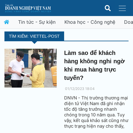
Tin tức - Sự kiện
Khoa học - Công nghệ
Doa
TÌM KIẾM: VIETTEL-POST
Làm sao để khách
hàng không nghi ngờ
khi mua hàng trực
tuyến?
01/12/2023 18:04
DNVN - Thị trường thương mại
điện tử Việt Nam đã ghi nhận
tốc độ tăng trưởng nhanh
chóng trong 10 năm qua. Tuy
vậy, kết quả khảo sát cũng như
thực trạng hiện nay cho thấy,
niềm tin của khách hàng với