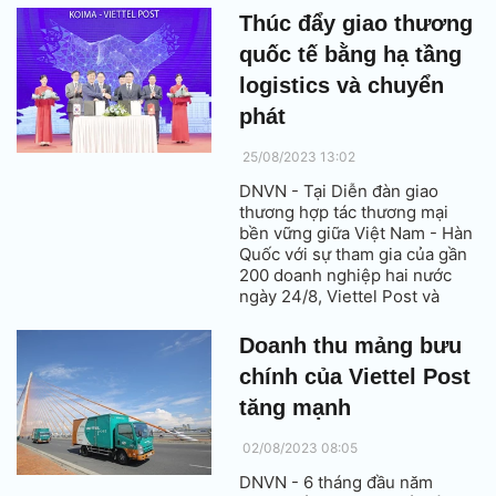
thương mại điện tử đang có
Thúc đẩy giao thương
nguy cơ bị giảm, khách hàng
quốc tế bằng hạ tầng
dần mất niềm tin đặt mua hoặc
mua hàng trong sự nghi ngờ.
logistics và chuyển
phát
25/08/2023 13:02
DNVN - Tại Diễn đàn giao
thương hợp tác thương mại
bền vững giữa Việt Nam - Hàn
Quốc với sự tham gia của gần
200 doanh nghiệp hai nước
ngày 24/8, Viettel Post và
Hiệp hội các nhà nhập khẩu
Hàn Quốc (KOIMA) đã ký kết
Doanh thu mảng bưu
thỏa thuận hợp tác chiến lược
chính của Viettel Post
trong lĩnh vực logistics, đầu tư
và thương mại.
tăng mạnh
02/08/2023 08:05
DNVN - 6 tháng đầu năm