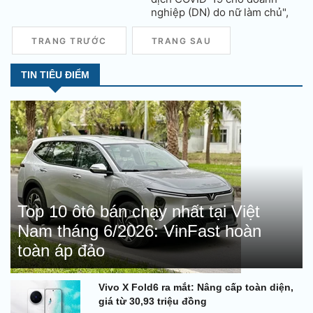
nghiệp (DN) do nữ làm chủ",
đã có hơn 40 DN đăng ký và
hoàn thiện thủ tục cần thiết để
TRANG TRƯỚC
TRANG SAU
đưa hàng hóa lên các sàn
thương mại điện tử. Nhiều DN
TIN TIÊU ĐIỂM
đã tiếp cận được nguồn vốn ưu
đãi từ đối tác của chương trình.
Top 10 ôtô bán chạy nhất tại Việt
Nam tháng 6/2026: VinFast hoàn
toàn áp đảo
Vivo X Fold6 ra mắt: Nâng cấp toàn diện,
giá từ 30,93 triệu đồng