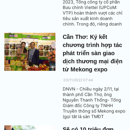
2023, Tổng công ty cổ phần
Bưu chính Viettel (UPCoM:
VTP) hoàn thành vượt các chỉ
tiêu sản xuất kinh doanh
chính. Trong đó, riêng doanh
thu lĩnh vực bưu chính ghi
nhận mức doanh thu cao nhất
Cần Thơ: Ký kết
trong 10 năm qua (2014 –
chương trình hợp tác
2023).
phát triển sàn giao
dịch thương mại điện
tử Mekong expo
03/11/2022 07:44
DNVN - Chiều ngày 2/11, tại
thành phố Cần Thơ, ông
Nguyễn Thanh Thống- Tổng
Giám đốc Công ty TNHH
Truyền thông số Mekong expo
(gọi tắt là sàn TMĐT
Mekongexpo.vn) ký kết
chương trình phối hợp phát
Sẽ có 10 triệu đơn