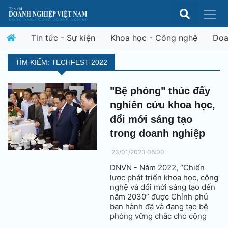
Tin tức - Sự kiện
Khoa học - Công nghệ
Doa
TÌM KIẾM: TECHFEST-2022
"Bệ phóng" thúc đẩy
nghiên cứu khoa học,
đổi mới sáng tạo
trong doanh nghiệp
23/01/2023 06:00
DNVN - Năm 2022, “Chiến
lược phát triển khoa học, công
nghệ và đổi mới sáng tạo đến
năm 2030” được Chính phủ
ban hành đã và đang tạo bệ
phóng vững chắc cho cộng
đồng doanh nghiệp thúc đẩy