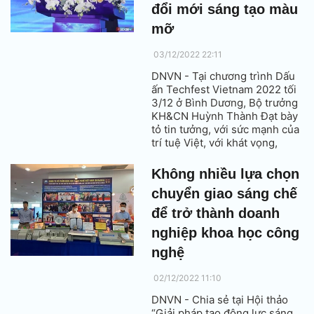
đổi mới sáng tạo màu
mỡ
03/12/2022 22:11
DNVN - Tại chương trình Dấu
ấn Techfest Vietnam 2022 tối
3/12 ở Bình Dương, Bộ trưởng
KH&CN Huỳnh Thành Đạt bày
tỏ tin tưởng, với sức mạnh của
trí tuệ Việt, với khát vọng,
quyết tâm và nỗ lực lớn, Việt
Nam sẽ thực sự trở thành một
Không nhiều lựa chọn
miền đất đổi mới sáng tạo màu
chuyển giao sáng chế
mỡ cho các hạt giống tốt được
nẩy mầm, lớn lên với quy mô
để trở thành doanh
khu vực và toàn cầu.
nghiệp khoa học công
nghệ
02/12/2022 11:10
DNVN - Chia sẻ tại Hội thảo
“Giải pháp tạo động lực sáng