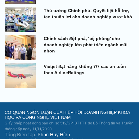
Thủ tướng Chính phủ: Quyết liệt hỗ trợ,
tạo thuận lợi cho doanh nghiệp vượt khó
Chính sách đột phá, ‘bệ phóng’ cho
doanh nghiệp lớn phát triển ngành mũi
nhọn
Vietjet đạt hàng không 7/7 sao an toàn
theo AirlineRatings
CƠ QUAN NGÔN LUẬN CỦA HIỆP HỘI DOANH NGHIỆP KHOA
HỌC VÀ CÔNG NGHỆ VIỆT NAM
Giấy phép hoạt động báo chí số 512/GP-BTTTT do Bộ Thông tin và Truyền
thông cấp ngày 11/11/2020
Tổng Biên tập:
Phan Huy Hiền