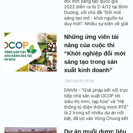
đổi mới sáng tạo quốc gia
2022 diễn ra từ 2-4/12 tại Bình
Dương, với chủ đề "Đổi mới
sáng tạo mở - khơi nguồn tư
duy mới". Nhiều sự kiện về giải
pháp tạo động lực sáng chế và
phát triển doanh nghiệp khoa
Những ứng viên tài
học công nghệ sẽ được thảo
năng của cuộc thi
luận và trưng bày tại đây.
“Khởi nghiệp đổi mới
sáng tạo trong sản
xuất kinh doanh”
28/11/2022 15:09
DNVN - “Giải pháp kết nối trực
tiếp nhà sản xuất OCOP tới
siêu thị mini, tạp hóa” và “Hệ
thống tủ điện thông minh PFE”
là 2 trong số nhiều dự án nổi
bật, đã lọt vào Vòng Chung kết
cuộc thi “Khởi nghiệp đổi mới
sáng tạo trong sản xuất kinh
Dự án muối dược liệu