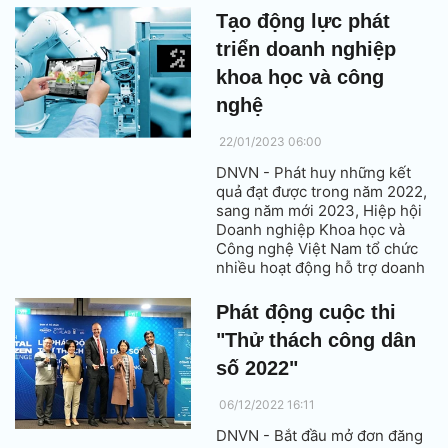
hoạt động nghiên cứu khoa
Tạo động lực phát
học, nâng cao năng lực quản lý
triển doanh nghiệp
và đổi mới sáng tạo để tăng
tốc và phát triển bền vững.
khoa học và công
nghệ
22/01/2023 06:00
DNVN - Phát huy những kết
quả đạt được trong năm 2022,
sang năm mới 2023, Hiệp hội
Doanh nghiệp Khoa học và
Công nghệ Việt Nam tổ chức
nhiều hoạt động hỗ trợ doanh
nghiệp thương mại hóa kết
quả nghiên cứu khoa học, tăng
Phát động cuộc thi
cường hợp tác với các đối tác
"Thử thách công dân
chiến lược, quốc gia tiên tiến
về khoa học - công nghệ.
số 2022"
06/12/2022 16:11
DNVN - Bắt đầu mở đơn đăng