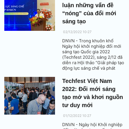
sách không hoàn lại cho
luận những vấn đề
doanh nghiệp khoa học công
nghệ tạo sản phẩm phục vụ
“nóng” của đổi mới
cộng đồng.
sáng tạo
02/12/2022 10:27
DNVN - Trong khuôn khổ
Ngày hội khởi nghiệp đổi mới
sáng tạo Quốc gia 2022
(Techfest 2022), sáng 2/12 đã
diễn ra Hội thảo “Giải pháp tạo
động lực sáng chế và phát
triển doanh nghiệp khoa học
công nghệ (KHCN)”. Hội thảo
Techfest Việt Nam
đã thảo luận những vấn đề
2022: Đổi mới sáng
“nóng” của đổi mới sáng tạo
Việt Nam.
tạo mở và khơi nguồn
tư duy mới
01/12/2022 10:27
DNVN - Ngày hội Khởi nghiệp