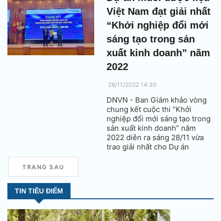
doanh” năm 2022.
Việt Nam đạt giải nhất
“Khởi nghiệp đổi mới
sáng tạo trong sản
xuất kinh doanh” năm
2022
28/11/2022 14:30
DNVN - Ban Giám khảo vòng
chung kết cuộc thi “Khởi
nghiệp đổi mới sáng tạo trong
sản xuất kinh doanh” năm
2022 diễn ra sáng 28/11 vừa
trao giải nhất cho Dự án
Nanosalt – Muối dược liệu Việt
Nam, cùng với đó là nhiều giải
TRANG SAU
thưởng cho các dự án ấn tượng
khác.
TIN TIÊU ĐIỂM