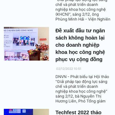
chế và phát triển doanh
nghiệp khoa học công nghệ
(KHCN)”, sáng 2/12, ông
Phùng Minh Hải - Viện Nghiên
cứu sáng chế và Khai thác
công nghệ cho rằng, hiện
Đề xuất đầu tư ngân
không có nhiều lựa chọn khi
sách không hoàn lại
doanh nghiệp muốn nhận
chuyển giao sáng chế để trở
cho doanh nghiệp
thành doanh nghiệp KHCN.
khoa học công nghệ
phục vụ cộng đồng
02/12/2022 10:51
DNVN - Phát biểu tại Hội thảo
“Giải pháp tạo động lực sáng
chế và phát triển doanh
nghiệp khoa học công nghệ”
sáng 2/12, bà Nguyễn Thị
Hương Liên, Phó Tổng giám
đốc Công ty CP Sao Thái
Dương đề xuất đầu tư ngân
Techfest 2022 thảo