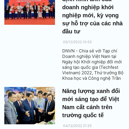
doanh nghiệp khởi
nghiệp mới, kỳ vọng
sự hỗ trợ của các nhà
đầu tư
05/12/2022 10:53
DNVN - Chia sẻ với Tạp chí
Doanh nghiệp Việt Nam tại
Ngày hội Khởi nghiệp đổi mới
sáng tạo quốc gia (Techfest
Vietnam) 2022, Thứ trưởng Bộ
Khoa học và Công nghệ Trần
Văn Tùng nhấn mạnh, dấu ấn
của Techfest Vietnam 2022 đã
Năng lượng xanh đổi
khẳng định hình ảnh của
mới sáng tạo để Việt
doanh nghiệp khởi nghiệp mới
và kỳ vọng sự hỗ trợ của các
Nam cất cánh trên
nhà đầu tư.
trường quốc tế
04/12/2022 21:25