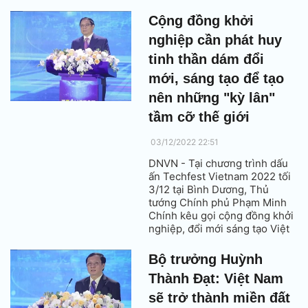
nghiệp Khoa học & Công nghệ
Việt Nam (VST) đã vinh dự
Cộng đồng khởi
được nhận giải thưởng tại Lễ
nghiệp cần phát huy
vinh danh "Ngôi sao sáng chế
IPSTAR 2022" sáng 4/12 tại
tinh thần dám đổi
Bình Dương.
mới, sáng tạo để tạo
nên những "kỳ lân"
tầm cỡ thế giới
03/12/2022 22:51
DNVN - Tại chương trình dấu
ấn Techfest Vietnam 2022 tối
3/12 tại Bình Dương, Thủ
tướng Chính phủ Phạm Minh
Chính kêu gọi cộng đồng khởi
nghiệp, đổi mới sáng tạo Việt
Nam, nhất là thế hệ trẻ tiếp tục
phát huy tinh thần dám nghĩ,
Bộ trưởng Huỳnh
dám làm, dám đổi mới, sáng
Thành Đạt: Việt Nam
tạo, dám khởi nghiệp để tạo
nên những “kỳ lân” tầm cỡ khu
sẽ trở thành miền đất
vực và thế giới...