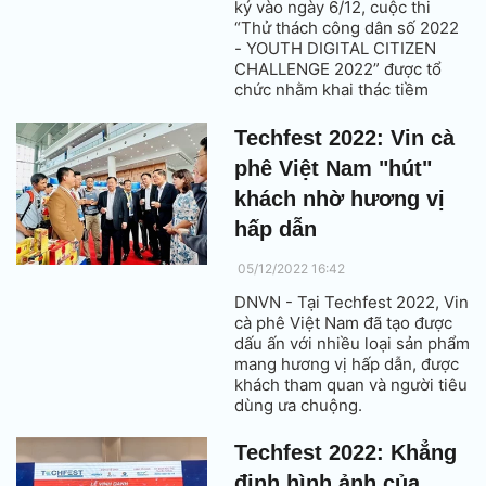
ký vào ngày 6/12, cuộc thi
“Thử thách công dân số 2022
- YOUTH DIGITAL CITIZEN
CHALLENGE 2022” được tổ
chức nhằm khai thác tiềm
năng sáng tạo của giới trẻ và
sức mạnh của công nghệ.
Techfest 2022: Vin cà
phê Việt Nam "hút"
khách nhờ hương vị
hấp dẫn
05/12/2022 16:42
DNVN - Tại Techfest 2022, Vin
cà phê Việt Nam đã tạo được
dấu ấn với nhiều loại sản phẩm
mang hương vị hấp dẫn, được
khách tham quan và người tiêu
dùng ưa chuộng.
Techfest 2022: Khẳng
định hình ảnh của