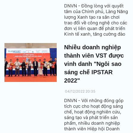
DNVN - Đồng lòng với quyết
tâm của Chính phủ, Làng Năng
lượng Xanh tạo ra sân chơi
trao đổi về công nghệ cho các
đơn vị liên quan để phát triển
Kinh tế xanh, tăng cường đào
tạo nâng cao nhận thức về
quản lý năng lượng trong nền
Nhiều doanh nghiệp
kinh tế thế giới.
thành viên VST được
vinh danh "Ngôi sao
sáng chế IPSTAR
2022"
04/12/2022 20:35
DNVN - Với những đóng góp
tích cực cho hoạt động sáng
chế, hoạt động nghiên cứu,
sáng tạo và phát triển sản
phẩm, nhiều doanh nghiệp
thành viên Hiệp hội Doanh