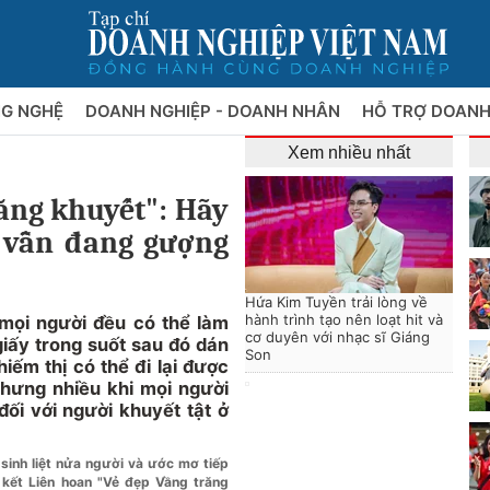
NG NGHỆ
DOANH NGHIỆP - DOANH NHÂN
HỖ TRỢ DOANH
Xem nhiều nhất
ăng khuyết": Hãy
t vẫn đang gượng
Hứa Kim Tuyền trải lòng về
hành trình tạo nên loạt hit và
mọi người đều có thể làm
cơ duyên với nhạc sĩ Giáng
giấy trong suốt sau đó dán
Son
ếm thị có thể đi lại được
nhưng nhiều khi mọi người
đối với người khuyết tật ở
sinh liệt nửa người và ước mơ tiếp
kết Liên hoan "Vẻ đẹp Vầng trăng