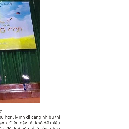
?
iều hơn. Mình đi càng nhiều thì
anh. Điều này rất khó để miêu
iác, đôi khi nó chỉ là cảm nhận