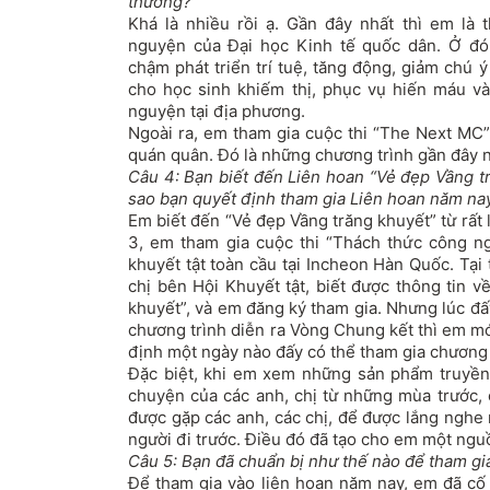
thưởng?
Khá là nhiều rồi ạ. Gần đây nhất thì em là t
nguyện của Đại học Kinh tế quốc dân. Ở đó
chậm phát triển trí tuệ, tăng động, giảm chú 
cho học sinh khiếm thị, phục vụ hiến máu và
nguyện tại địa phương.
Ngoài ra, em tham gia cuộc thi “The Next MC”
quán quân. Đó là những chương trình gần đây 
Câu 4: Bạn biết đến Liên hoan “Vẻ đẹp Vầng t
sao bạn quyết định tham gia Liên hoan năm na
Em biết đến “Vẻ đẹp Vầng trăng khuyết” từ rất 
3, em tham gia cuộc thi “Thách thức công ng
khuyết tật toàn cầu tại Incheon Hàn Quốc. Tại
chị bên Hội Khuyết tật, biết được thông tin v
khuyết”, và em đăng ký tham gia. Nhưng lúc đấy 
chương trình diễn ra Vòng Chung kết thì em mớ
định một ngày nào đấy có thể tham gia chương 
Đặc biệt, khi em xem những sản phẩm truyền
chuyện của các anh, chị từ những mùa trước, 
được gặp các anh, các chị, để được lắng ngh
người đi trước. Điều đó đã tạo cho em một nguồ
Câu 5: Bạn đã chuẩn bị như thế nào để tham g
Để tham gia vào liên hoan năm nay, em đã cố