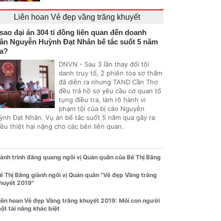
Liên hoan Vẻ đẹp vầng trăng khuyết
 sao đại án 304 tỉ đồng liên quan đến doanh
ân Nguyễn Huỳnh Đạt Nhân bế tắc suốt 5 năm
a?
DNVN - Sau 3 lần thay đổi tội
danh truy tố, 2 phiên tòa sơ thẩm
đã diễn ra nhưng TAND Cần Thơ
đều trả hồ sơ yêu cầu cơ quan tố
tụng điều tra, làm rõ hành vi
phạm tội của bị cáo Nguyễn
ỳnh Đạt Nhân. Vụ án bế tắc suốt 5 năm qua gây ra
ều thiệt hại nặng cho các bên liên quan.
ành trình đăng quang ngôi vị Quán quân của Bế Thị Băng
ế Thị Băng giành ngôi vị Quán quân "Vẻ đẹp Vầng trăng
huyết 2019"
iên hoan Vẻ đẹp Vầng trăng khuyết 2019: Mỗi con người
ột tài năng khác biệt