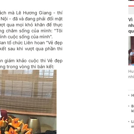
hách mà Lê Hương Giang - thí
Nội - đã và đang phải đối mặt
Vì
ượt qua mọi khó khăn để thực
nh
ng châm sống của mình: "Tôi
qu
hính cuộc sống của mình".
 Ban tổ chức Liên hoan "Vẻ đẹp
ết sau khi vượt qua phần thi
an giám khảo cuộc thi Vẻ đẹp
ng trong vòng thi bán kết:
Hu
nhi
H
B
k
L
m