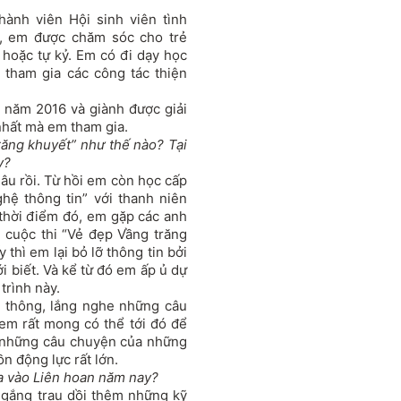
hành viên Hội sinh viên tình
, em được chăm sóc cho trẻ
ý hoặc tự kỷ. Em có đi dạy học
 tham gia các công tác thiện
 năm 2016 và giành được giải
nhất mà em tham gia.
răng khuyết” như thế nào? Tại
y?
lâu rồi. Từ hồi em còn học cấp
hệ thông tin” với thanh niên
 thời điểm đó, em gặp các anh
ề cuộc thi “Vẻ đẹp Vầng trăng
thì em lại bỏ lỡ thông tin bởi
i biết. Và kể từ đó em ấp ủ dự
trình này.
 thông, lắng nghe những câu
em rất mong có thể tới đó để
e những câu chuyện của những
n động lực rất lớn.
ia vào Liên hoan năm nay?
 gắng trau dồi thêm những kỹ