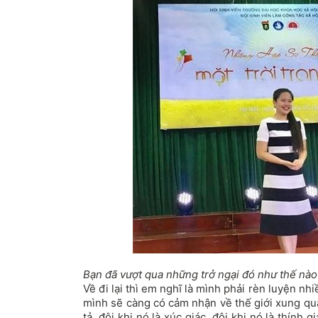
Bạn đã vượt qua những trở ngại đó như thế nào
Về đi lại thì em nghĩ là mình phải rèn luyện nh
mình sẽ càng có cảm nhận về thế giới xung qu
tả, đôi khi nó là xúc giác, đôi khi nó là thính g