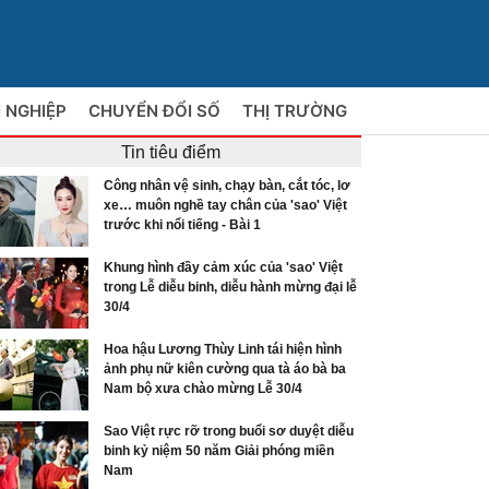
 NGHIỆP
CHUYỂN ĐỔI SỐ
THỊ TRƯỜNG
Tin tiêu điểm
Công nhân vệ sinh, chạy bàn, cắt tóc, lơ
xe… muôn nghề tay chân của 'sao' Việt
trước khi nổi tiếng - Bài 1
Khung hình đầy cảm xúc của 'sao' Việt
trong Lễ diễu binh, diễu hành mừng đại lễ
30/4
Hoa hậu Lương Thùy Linh tái hiện hình
ảnh phụ nữ kiên cường qua tà áo bà ba
Nam bộ xưa chào mừng Lễ 30/4
Sao Việt rực rỡ trong buổi sơ duyệt diễu
binh kỷ niệm 50 năm Giải phóng miền
Nam