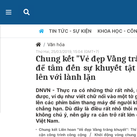
TIN TỨC - SỰ KIỆN
KHOA HỌC - CÔ
Văn hóa
Thứ Hai, 25/03/2019, 15:04 (GMT+7)
Chung kết "Vẻ đẹp Vầng tr
để tâm đến sự khuyết tậ
lên với lành lặn
DNVN - Thực ra có những thứ rất nhỏ, 
được, ví dụ như viết chữ nổi vào một tờ 
lên các phím bấm thang máy để người khi
chẳng hạn. Dù đây là điều rất nhỏ thôi 
không chú ý, nên gây ra cản trở rất lớn 
Việt Nam.
Chung kết Liên hoan "Vẻ đẹp Vầng trăng khuyết": Thí 
/
cận công trình công cộng
Khởi động vòng chung 