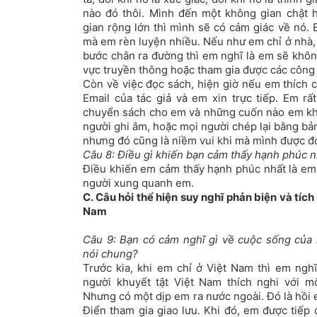
nào đó thôi. Mình đến một không gian chật
gian rộng lớn thì mình sẽ có cảm giác về nó. 
mà em rèn luyện nhiều. Nếu như em chỉ ở nhà,
bước chân ra đường thì em nghĩ là em sẽ khôn
vực truyền thông hoặc tham gia được các công 
Còn về việc đọc sách, hiện giờ nếu em thích c
Email của tác giả và em xin trực tiếp. Em rấ
chuyển sách cho em và những cuốn nào em kh
người ghi âm, hoặc mọi người chép lại bằng b
nhưng đó cũng là niềm vui khi mà mình được đọ
Câu 8: Điều gì khiến bạn cảm thấy hạnh phúc n
Điều khiến em cảm thấy hạnh phúc nhất là em
người xung quanh em.
C. Câu hỏi thể hiện suy nghĩ phản biện và tích
Nam
Câu 9: Bạn có cảm nghĩ gì về cuộc sống của 
nói chung?
Trước kia, khi em chỉ ở Việt Nam thì em ngh
người khuyết tật Việt Nam thích nghi với môi
Nhưng có một dịp em ra nước ngoài. Đó là hồi
Điển tham gia giao lưu. Khi đó, em được tiếp